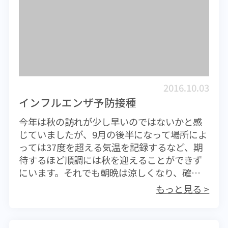
最も関連しているがんは乳がんであり、新規
は一万人を大きく上回るほどにもなりますか
ころ大きくはないものの、偶発的ともいえる
診断例においてはアルコール起因と思われる
ら、特に持病を持った人、高齢者などは格段
ヒトへの感染事例が発生して死亡例が複数あ
がん患者の4分の1以上を占めていたというか
の注意が必要になります。確実な感染予防は
ることを考慮すると、今後ヒト‐ヒト感染を
ら女性にとっては気になるところである。さ
ありませんが、その可能性を少しでも少なく
起こすようなタイプにウイルスが変異しない
らに大腸がんは23％あるとし、死亡例におい
する努力は大切です。感染症ですからヒトか
かどうかを厳重に監視していかなければいけ
ては食道がんと大腸がんとの相関性が強いと
らヒトにうつります。他人との接触を極力少
ない。過去にはH5N1型ウイルスが大きな問題
している。 さて、ニュースになっている部分
なくする意味で、人混みを避けることがとて
になった経緯もあるほか、これまでさまざま
2016.10.03
の概略はここまでであるが、少々疑問があ
も重要です。特に香港ではあまり現実的では
なタイプの鳥インフルエンザウイルスが散発
インフルエンザ予防接種
る。飲酒が発症リスクを大きくしているとい
ない対策ですが、手洗いの励行は重要なポイ
的にヒトへの感染を起こしている。まったく
今年は秋の訪れが少し早いのではないかと感
う乳がんと大腸がん。この二つはこのところ
ントです。インフルエンザに限らず、手指か
新しいヒトインフルエンザウイルスが生まれ
じていましたが、9月の後半になって場所によ
日本で増え続けているがんと一致する。昨今
ら感染感染症は珍しいものではありません
てくる可能性が高い状態が続いておりスペイ
っては37度を超える気温を記録するなど、期
の食生活の変化で油脂の摂取が増えているこ
ん。うがいは日本人特有の衛生習慣ではあ
ン風邪の再来を心配する向きもあるが、昨今
待するほど順調には秋を迎えることができず
と（食生活の欧米化）が原因だとされていた
り、国際的な評価はほとんどありません。こ
の医学の進歩は著しく、鳥インフルエンザ
にいます。それでも朝晩は涼しくなり、確実
わけであるが、今回の調査報告ではヨーロッ
れからの季節は外食の機会が増えますが、2次
（新型インフルエンザ）に関しても研究は相
に季節は進んでいるようです。夏の疲れが出
パやオーストラリアではより相関関係が強く
会3次会とだらだらと過ごしてしまうことは良
当進んでいると聞く。時間との戦いかもしれ
もっと見る >
やすい時期でもあり、体調を崩しやすいのも
表れているとされており、食生活との相関は
くありません。飲食店に限ることではありま
ないが、画期的な治療薬やワクチンが完成し
今頃です。街中では風邪をひいている人が少
どうなんだろうという疑問が生じる。がんは
せんが、閉鎖空間に多くの人がいる状態は極
ないものかと期待したい。これからの季節
し増えてきたのではないかと思います。今の
単独の発がん因子で起きるのではなく、重複
めて危険な状態であることを意識してくださ
は、生きた鳥（市場のニワトリなど）には近