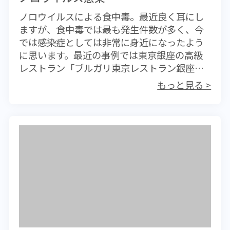
ノロウイルスによる食中毒。最近良く耳にし
ますが、食中毒では最も発生件数が多く、今
では感染症としては非常に身近になったよう
に思います。最近の事例では東京銀座の高級
レストラン「ブルガリ東京レストラン銀座
イル・リストランテ」において開催された立
もっと見る >
食パーティーで、客の138人のうち49人が嘔吐
や下痢といった食中毒症状を訴えています。
保健所による調査で患者のみならず店の従業
員4人からもノロウイルスが認められ、うち２
人には下痢などの症状があるとのこと。レス
トランとしては深刻な事態だと言えます。こ
の食中毒は冬に多く、流行は11月から翌3月に
かけて集中し、時期としてはインフルエンザ
の流行に重なります。ノロウイルスが厄介な
点は、感染経路が食物に限らないという点で
す。カキなど主に海鮮類からの感染という一