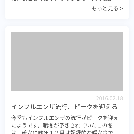
ノロウイルスが検出されたという。 原因とし
べて撮された角砂糖の山を見てしまうと、こ
ないようにする、あるいは発症しても症状を
もっと見る >
て疑われた食品は、当該レストランで提供さ
れらの飲み物には二度と手を付けられなくな
抑える役割をするものです。 医療機関によっ
れていたアメリカ、ペンコーブ（Penn Cove)
るかもしれません。 香港よりも深刻なのは
ては接種費用が1000ドル近くすることもある
産の生牡蠣。同じ牡蠣は香港の他のレストラ
中国です。経済の急成長に伴って、摂取カロ
ようです。さすがにこれはちょっと高いなと
ンでも提供されているが、衛生署の調査では
リーがとてつもなく大きくなり、肥満人口も
いう印象ですが、近所の医療機関で200～400
今のところその他の患者は発生していないよ
急増。さらに糖尿病に関しては、世界で一番
ドルで受けることができるはずです。今の季
うである。 ノロウイルスはウイルス性食中毒
深刻とも言われるほどにまでなっており、四
節、どこのクリニックでもワクチンを準備し
では最も頻繁に認められるものであり、原因
肢切断、腎臓透析、失明と言った代表的な合
ているので、近所のクリニックをのぞいてみ
食品としては、生牡蠣がもっとも多いことは
併症をも発症してしまう患者があまりにも多
てはいかがでしょうか。ちなみに弊社の健康
有名である。これは、貝類が水中のプランク
いため、国家の上層部では、将来の国家運営
診断提携先であるMetro Medical Centreでは
トンを捕食する際に、水中のウイルスも同時
を危惧する声も大きくなっているそうで
300ドルとなっています。 インフルエンザワク
に取り込み、その体内（内蔵－中腸腺）に貯
す。 糖尿病は放置してしまうと静かに、そ
チンは接種して1ヶ月後くらいに血中の抗体価
めこむからだ。これはA型肝炎ウイルスでも同
して確実に進行して身体を蝕みます。私の友
がピークに達し、その後およそ5ヶ月ほど効果
2016.02.18
じ。ただし、ウイルスは貝の体内で増殖する
人の透析技師の話では、新規透析患者のほと
が持続するといいます。今からであればシー
インフルエンザ流行、ピークを迎える
ことはできないので、食品の保存状態が悪い
んどは糖尿病患者だそうです。初めて透析に
ズンいっぱい効果が持続するものと思われま
今季もインフルエンザの流行がピークを迎え
ことがノロウイルスに感染するリスクを高め
やってきた患者の中には、すでに合併症で片
す。接種を希望するのであれば本格的な流行
たようです。暖冬が予想されていたこの冬
るわけではない。 日本人にも好まれる生牡蠣
足を失っている人もあるそうです。とっても
が始まるまでに受けておきたいものです。
は、確かに昨年１２月は記録的な暖かさでし
は、世界中から香港に集ってくるが、どこの
深刻です。 身内に糖尿病の患者がいたら、