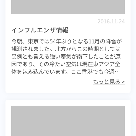
ので十分な監視が必要となる。ところで今回
も感染経路が多岐にわたるため感染を予防す
認められたウイルスはH5N6というタイプ。11
ることが困難です。感染機会を少なくするこ
月には韓国でも感染拡大していたほか、中国
とは可能ですし、もちろん免疫力が高けれ
2016.11.24
湖南省では47歳の女性がこのウイルスに感染
ば、たとえ感染しても発症を免れたり、発症
インフルエンザ情報
して死亡している。鹿児島県のつる生息地の
しても軽く済むこともあります。現在流行し
今朝、東京では54年ぶりとなる11月の降雪が
水からウイルスが発見されたり、北海道や秋
ているのは、最近流行したことがないタイプ
観測されました。北方からこの時期としては
田県でも野鳥に感染が疑われる事例が発生し
のG2.2型ウイルスです。ノロウイルスの抗体
異例とも言える強い寒気が南下したことが原
ていることから、すでに日本全体に感染を拡
は長期持続しないため、このように久々に表
因であり、その冷たい空気は現在東アジア全
大させていることは間違いないだろう。さ
れたウイルスに対しては抗体を持っていない
体を包み込んでいます。ここ香港でも今週末
て、この鳥インフルエンザであるが、日本の
人が多くいるものと思われ、日本では2012年
にかけて今年一番の冷え込みとなりそうで
報道ではヒトへの感染に関してはほとんど触
以降最大の流行となっています。感染予防
もっと見る >
す。さて、秋の深まりとともにインフルエン
れられていないものの、中国では2014年以
は、とにかく手洗いの励行です。外出後やト
ザ患者が増えてくるのは例年のことですが、
降、同じH5N6型の鳥インフルエンザに感染し
イレ後の手洗いは確実に行ってください。ま
国立感染症研究所から出されている2016年第
た患者が14人発生していおり、うち6人が死亡
た、家族に感染者が現れた場合、トイレの消
45週（11月7日から13日）情報によります
している。今のところ農村部で鳥を大量に飼
毒も感染予防のために重要なポイントとなり
と、沖縄、栃木、そして北海道ですでに注意
育している農家などで、感染した鳥と直接接
ます。消毒には２％に薄めた漂白剤が有効。
報レベルの流行となっているそうです。第46
触したことによって偶発的にヒトに感染して
また室内で嘔吐してしまった場合、家族はで
週の情報に関しては今月28日に公表されます
しまった事例が起きているものと思われる。
きる限りその場から離れてください。後始末