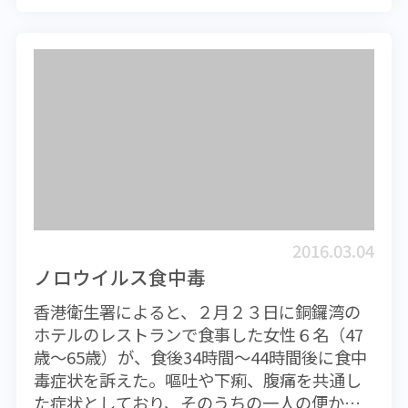
間に12倍近くに膨れ上がったというから驚き
（発見された）場所と年を示すものです。実
とが国立がん研究センターや理化学研究所な
です。 私が香港に来た1990年、当時、香港
はこのほかにもその場所で何番目に分離され
どの国際チームが発表している。喫煙者では
人に肥満は極めて少なかったものです。まし
たかといった数字も入っているのです。
肺の組織における遺伝子で特に変異箇所が多
てや子供の肥満など皆無。それが2000年が近
WHO（世界保健機関）は直近の南半球の流行
く、喫煙は肺がんとの関連が強いということ
く感じる頃になると、なんとなく太っている
株を分析して北半球での流行株を予想し北半
が改めてわかったわけである。タバコ煙には
人が増えてきたのを実感したものです。香港
球の政府機関に対して通知され、その情報に
多くの発がん物質が含まれていることに関し
人がブランド物を持つようになり、女性がス
基づいて製薬会社が製造します。（南半球で
ては多くの人が知るところであるが、酒に関
トッキングを履いたり化粧をするようになっ
はこの反対です） 正直なところインフルエ
しても、どのような理由で発がん率を高める
てきた時期に重なります。経済的に豊かにな
ンザワクチンはその効果を保証できるもので
のか、疫学上の数字で示すだけではなくその
ってきた時期です。この間、基本的に香港人
はありません。しかし、やっと流行が収束し
点についても詳しい報告がほしいものであ
の食事内容には大きな変化はないと思いま
てきた南半球の状況を反映しているものであ
る。
2016.03.04
す。ご飯たっぷり、おかずが少しの中華弁当
り、流行株がガラリと替わってしまうことは
ノロウイルス食中毒
は今に至っても同じです。しかし、見ている
あまり考えにくいことです。ただしウイルス
香港衛生署によると、２月２３日に銅鑼湾の
と甘いモノを口にしている機会があまりにも
は常にその構造が変化しているので、当然の
ホテルのレストランで食事した女性６名（47
多くなっているように感じます。コーラやス
ことながら効果が希薄になってしまうことも
歳～65歳）が、食後34時間～44時間後に食中
タバなどの甘い飲み物。含まれている砂糖の
十分考えられることです。インフルエンザワ
毒症状を訴えた。嘔吐や下痢、腹痛を共通し
量はとても信じられない量です。ネットで検
クチンはその感染を防ぐものではありませ
た症状としており、そのうちの一人の便から
索すると出てきますが、これらの飲み物と並
ん。感染後のウイルスの増殖を抑え、発症し