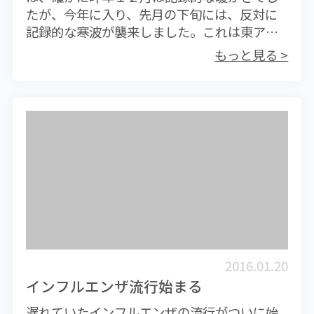
たが、今年に入り、先月の下旬には、反対に
産地であろうと大なり小なりノロウイルスに
絶対に太ることはできません。口から入った
記録的な寒波が襲来しました。これは東アジ
よる食中毒のリスクは存在する。しかし日本
食品であっても、体重が増えるオーバーカロ
ア全般に共通した気象でしたが、この影響な
産に限って言えば、生食用牡蠣として出荷す
リー分は毒物を口にしているものだと思って
もっと見る >
のかインフルエンザの流行時期も大きく遅れ
るためには厳しい基準があり、しかも収穫後
ください。 健康診断で糖尿病、あるいはそ
てしまいました。１月の寒波が過ぎて患者数
に無菌海水に一定日数置くことで、体内のウ
の疑いがあると指摘された場合、肥満であれ
が目立って増え始め、さらに春節が過ぎた現
イルスを排泄させる作業が加わったのもが消
ばとにかく減量して、早急にその芽を摘み取
在、流行はピークに達したようです。 流行の
費者に届けられるということで、安全性は格
らなければいけません。糖尿病など発症に肥
主流はA型ウイルスですが、例年、春先にはB
段に高くなっている。餌となるプランクトン
満が大きく関わるものは、自身の努力でその
型も若干増えてくるパターンにあるようで
もない無菌海水中におかれるので、その分味
リスクを著しく低くすることができます。さ
す。B型には極端な季節性はありませんが（夏
が落ちるのかもしれないが、安全性は格段に
あ、今日から減量してみませんか？
でも感染します）、今季はA型ウイルスの流行
向上する。 ノロウイルスは食中毒を起こす原
が遅れたため、B型インフルエンザの患者数増
因ウイルスであるとともに、患者の排泄物か
加の時期が重なる可能性が指摘されていま
らのウイルスを含むミストが乾燥して空気中
す。つまりA型ウイルスとB型ウイルスに重複
に浮遊、これを吸い込むことで感染する。容
感染してしまうリスクが高くなるわけです。
易に感染することから、時として学校などで
2016.01.20
日頃の衛生管理として、手洗いの励行は欠か
集団感染となる。然るに激しい嘔吐や下痢に
インフルエンザ流行始まる
すことはできません。特に外出から戻ったと
際しては、その汚物の処理に際して慎重に、
遅れていたインフルエンザの流行がついに始
きには、石鹸で手を洗うことを習慣にしてく
そして確実に行わなければいけない。家族全