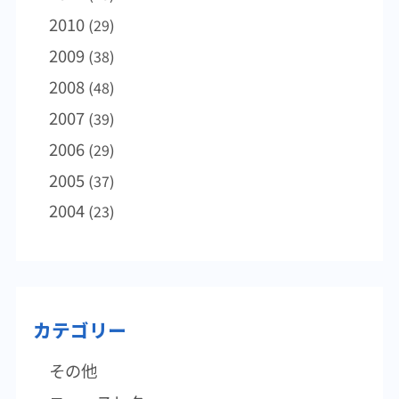
末にかけて気温が急降下するとの予報が出て
大が起きるのかわからず、感染者数が少ない
2010
います。沖縄の石垣島や台北、そして香港で
(29)
といっても決して安心できることではありま
も10度を大きく下回る低温となることが予想
せん。常に情報に敏感になっておきたいもの
2009
(38)
されています。この冬一番の冷え込みとなる
ですが、流行がニュースになる頃にはすでに
2008
(48)
ことは間違いなく、これをきっかけにインフ
患者数が爆発的に増えているものと捉えて、
ルエンザも一気に流行が拡大することが懸念
厳重に警戒するようにしてください。インフ
2007
(39)
されます。インフレンザだけではなく、すで
ルエンザは風邪とはまったく違います。特に
2006
(29)
に普通感冒（風邪）も流行していることか
乳幼児や高齢者では死亡例も少なくはない全
2005
ら、健康の管理には十分に注意しなければい
(37)
身疾患です。急な発熱に見舞われるとともに
けません。睡眠時間の確保（身体を休めるこ
四肢の痛みやだるさなど全身症状が現れる病
2004
(23)
と）、適切な栄養摂取（バランスが取れた食
気であり、一般的な風邪症状である鼻や喉の
事）、室内を過度に乾燥させないこと、身体
不具合が起きるとするとその後についてくる
を冷やさないこと、できる限り人混みを避け
イメージです。もちろん今の季節は風邪（上
ることといったことが主な予防法です。これ
気道感染症）の季節とも重なりますから、重
から3月まで、いつインフルエンザに感染して
複感染も十分考えられるので、症状は一定し
カテゴリー
しまっても不思議ではありません。免疫力を
ないと思っておきたいものです。とにかく急
極力保持し、感染予防に努めてください。
激な高熱はインフルエンザを疑って直ちに医
その他
療機関を受診してください。風邪との違い