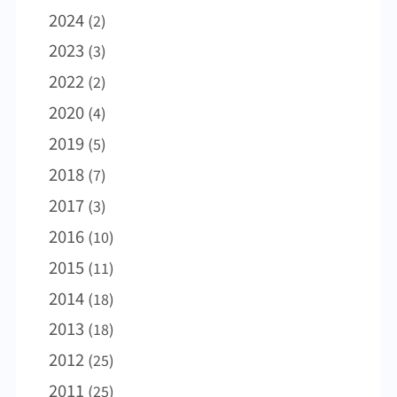
違い過ぎます。 マスクはマスクでも、ガーゼ
限り人混みを避けることといったことが主な
進のお手伝いを少しでもさせていただきたい
2024
(2)
の厚いマスクは呼吸での吸気を加湿する役割
予防法です。これから3月いっぱいまで、いつ
と思っております。健康に関してお聞きにな
があります。インフルエンザウイルスをカッ
インフルエンザに感染してしまっても不思議
りたいことなどがございましたら、いつでも
2023
(3)
トすることはできませんが、発症した時に呼
ではありません。免疫力を極力保持し、感染
お気軽にお問い合わせください。 これから一
2022
(2)
吸器の感染を防ぎ、粘膜を保護することに役
予防に努めてください。
年、いろいろな目標を建てられた方もあるか
立ちます。 今後、急な発熱はインフルエンザ
2020
(4)
と思いますが、何をするにもとにかく健康が
を疑い、なるべく早く近医を受診してくださ
一番です。お正月で食べ過ぎて身体が重くな
2019
(5)
い。インフルエンザには数種類の薬がありま
ったという方もあることでしょう。なるべく
2018
(7)
すが、発症から早い服用ほど効果的でもあり
早く体重を戻しましょう。ことあるごとにア
ます。また、無理して出社することは絶対に
ドバイスさせていただいていますが、四の五
2017
(3)
避けたいものです。感染力が強いインフルエ
の言わずに歩くことです。肥満に注意すると
2016
(10)
ンザウイルスは簡単にオフィス内に拡散し、
ともに、とにかく日常生活で歩数を稼ぐこ
2015
自分から感染を拡大させてしまう危険性があ
(11)
と。これは健康を維持する上で一番大切なこ
ります。いくら仕事が忙しくても、出社は避
とであることには間違いありません。 ところ
2014
(18)
けるべきです。インフルエンザは一般の風邪
で、今季はインフルエンザの流行が大変遅れ
2013
(18)
とはまったく違う全身性の疾患であり、死亡
ており、日本での目立った患者数の増加も未
リスクさえある病気です。ちょっとひどい風
だ確認されていないのはたいへん珍しいこと
2012
(25)
邪と思って軽く扱うことはできません。 今週
です。このような状況でもいつ急激な流行拡
2011
(25)