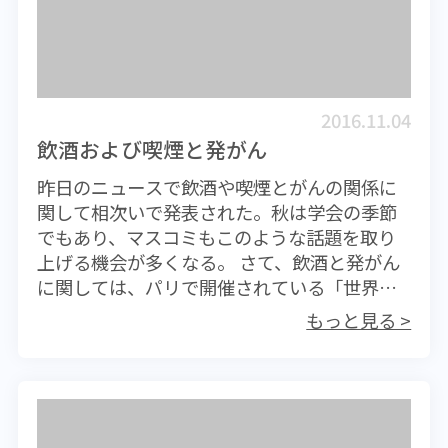
が、さらに流行が拡大していることは間違い
鳥インフルエンザは本格的な冬を迎える前に
をするのは特定のひとりで、マスクとゴム手
ありません。しかし情報は約2週間遅れること
北のほうから検出、感染情報が発出されてく
袋を必ず着用して作業してください。ノロウ
になるため、公表時点での実際の流行は、そ
る。これは、北国から飛来する渡り鳥がウイ
イルス感染症は、インフルエンザとともに、
れよりもかなり大きくなっているものと考え
ルスを運んで来るためであり、中国北部や韓
これから3月まで十分に注意しなければいけな
られます。注意が必要なのは、今の冷え込み
国で検出された場合は直後に日本でも認めら
い感染症です。十分に気を付けてください。
2016.11.04
です。低温は流行を加速させる要因となるた
れることが多い。現在、渡り鳥はさらに南下
飲酒および喫煙と発がん
め、今週から来週にかけての患者数の増加が
を続けており中国南部でもウイルスが認めら
昨日のニュースで飲酒や喫煙とがんの関係に
著しいものになると予想されるので十分な警
れる可能性が大きい。ちなみに高病原性ウイ
関して相次いで発表された。秋は学会の季節
戒が必要です。すでに今年のインフルエンザ
ルスと呼ばれるものの、渡り鳥に対してはそ
でもあり、マスコミもこのような話題を取り
患者数は例年より多く、本格的な流行時期が
れほど毒性が強くはなく、ウイルスは渡り鳥
上げる機会が多くなる。 さて、飲酒と発がん
早まるとともに、患者数も増えるのではない
によって広範囲に拡散されることになる。今
に関しては、パリで開催されている「世界が
かと懸念されているのです。そこに今般の寒
月21日は冬至。新鮮なニワトリの需要が一気
ん会議」において発表されたものであり、飲
気流入です。急激な冷え込みは毎度のことな
に高まるが、鳥インフルエンザの感染拡大と
もっと見る >
酒が原因で発生したがん患者は70万人（単純
がらインフルエンザ流行拡大のきっかけとな
ちょうど重なり、生きたニワトリの流通がス
に世界人口の約１％）、関連死も36万6000人
ります。インフルエンザは風邪とは違う全身
トップしてしまう事態も起きうる。実際、香
に上るという。発がんのリスクは飲酒量と比
疾患です。インフルエンザに感染したことが
港に生きたニワトリが全く入らなくなったこ
例しており、飲酒しない人と飲酒する人との
直接・間接的に関係して死亡する人（超過死
とがあり、市場が混乱したことも過去にはあ
間に統計上明らかな相違があるとしている。
亡）は、日本全国で毎年数千人から、多い時
ったものだ。ヒトへの直接的な影響は今のと