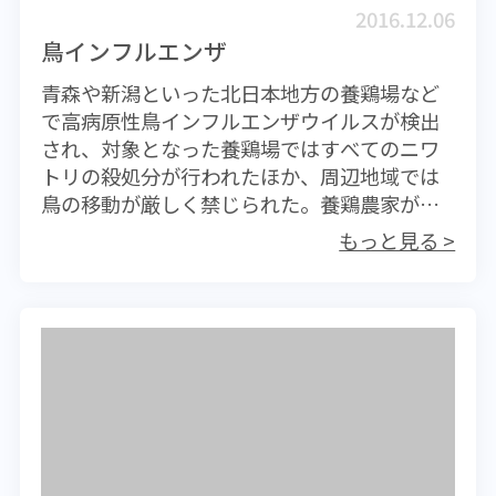
般的な食中毒と同じ経路だけではなく、調理
2016.12.06
者などの手指に付いたノロウイルスが食器な
鳥インフルエンザ
どを介して感染する経路（銀座のレストラン
青森や新潟といった北日本地方の養鶏場など
は従業員が発症していることからこの経路も
で高病原性鳥インフルエンザウイルスが検出
考えられます）、そして患者の下痢便や嘔吐
され、対象となった養鶏場ではすべてのニワ
物から発生したミストを吸いこんで感染する
トリの殺処分が行われたほか、周辺地域では
という空気感染様の経路の3通りの感染様式が
鳥の移動が厳しく禁じられた。養鶏農家がす
考えられます。つまり食中毒と一般感染症の
べてのニワトリを失うことは極めて深刻な事
両側面をもつという感染症であり、対策も一
もっと見る >
態ではあるが、手を打たなければその被害は
筋縄では行かないと言えます。昔は食中毒と
またたく間に拡大し、養鶏業者全体に甚大な
して重視されておらず、厚生労働省の食中毒
被害を与えてしまう可能性が高い。現在とら
統計にも搭載されていませんでした。お腹を
れている対象養鶏場のすべてのニワトリを殺
こわして病院に行くと、「お腹にくる風邪で
処分するという方法は、最も効果的な感染拡
すね」と言われた経験が誰もが一度はあるの
大阻止対応として受け入れられている。今回
ではないかと思いますが、その多くはノロウ
処分されたニワトリは数十万羽にもなり感染
イルスが原因である可能性が大きいようで
の拡大は阻止できたようであるが、これから
す。体に入るウイルス数が数十個でも感染す
の季節はさらに感染が拡大する可能性がある
ると言われるほど感染力が非常に強く、しか