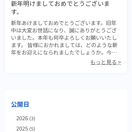
新年明けましておめでとうございま
染を引き起こしやすい状況が増えます。その
診してください。インフルエンザには数種類
す。
ような機会は避けられないまでも、2次会3次
の薬がありますが、発症から早い服用ほど効
会とズルズルと過ごしてしまうことは感染機
果的でもあります。また、無理して出社する
新年あけましておめでとうございます。旧年
会を増やしてしまうことになりかねません。
ことは絶対に避けたいものです。感染力が強
中は大変お世話になり、誠にありがとうござ
また日頃の衛生管理として、手洗いの励行は
いインフルエンザウイルスは簡単にオフィス
いました。本年も何卒よろしくお願いいたし
欠かすことはできません。特に外出から戻っ
内に拡散し、自分から感染を拡大させてしま
ます。 皆様におかれましては、どのような新
たときには、石鹸で手を洗うことを習慣にし
う危険性があります。いくら仕事が忙しくて
年をお迎えになられましたでしょうか。今年
てください。日本人にはうがいの習慣があり
も、出社は避けるべきです。インフルエンザ
の香港は妙に暖かいうえに高い湿度も加わっ
もっと見る >
ますが、WHOではその効果を認めていません
は一般の風邪とはまったく違う全身性の疾患
て、一足飛びに旧正月を迎えてしまったかの
し、世界的にも日本人特有の「健康管理法」
であり、死亡リスクさえある病気です。ちょ
ような天候ですね。暖かいことはありがたい
のようです。またマスクで感染予防を試みる
っとひどい風邪と思って軽く扱うことはでき
のですが、これがエルニーニョ現象によるも
人も少なくはありませんが、自分から他人へ
ません。 今の時期は普通感冒（風邪）も流行
のであるとすると、その弊害もあるので少々
の感染を防ぐことにはとても効果的ではあり
していることから、健康の管理には十分に注
複雑ではあります。 今年の新年ははっきりし
ますが、自身の感染を予防する手段としては
意しなければいけません。睡眠時間の確保
公開日
ない天気でしたが、そんな憂鬱な年にはなっ
あまりあてにはなりません。実験的にウイル
（身体を休めること）、適切な栄養摂取（バ
てほしくはありません。今年一年皆様にとり
スまで遮断するというマスクも販売されてい
ランスが取れた食事）、室内を過度に乾燥さ
2026
ましてより良い年になることをお祈りいたし
(3)
ますが、実際に使用する条件とはあまりにも
せないこと、身体を冷やさないこと、できる
ます。弊社としましても、皆様の健康維持増
2025
(5)