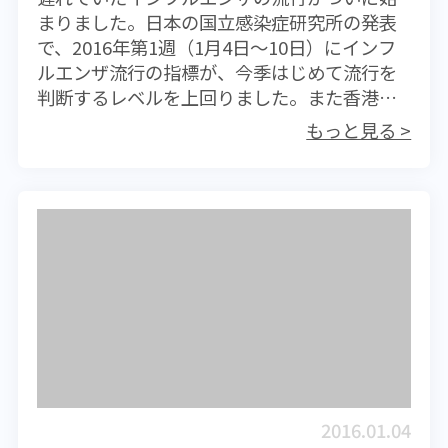
まりました。日本の国立感染症研究所の発表
ださい。日本人にはうがいの習慣があります
員が一気に感染して、トイレを奪い合ったと
で、2016年第1週（1月4日～10日）にインフ
が、WHOではその効果を認めていません。世
いう話も決して冗談ではないからだ。 暖かく
ルエンザ流行の指標が、今季はじめて流行を
界的にも日本人特有の「健康管理法」のよう
なると食中毒のリスクが高くなりそうだが、
判断するレベルを上回りました。また香港で
です。またマスクで感染予防を試みる人も少
ノロウイルスは季節とは全く関係のない食中
も幼稚園などでの集団感染が報告されるな
なくはありませんが、自分から他人への感染
毒であり、食品がどんなに新鮮であっても、
もっと見る >
ど、北東アジア全体で患者数が急増している
を防ぐことにはとても効果的ではあります
その安全性を保証する根拠にならないから厄
ものと思われます。 例年のインフルエンザ流
が、自身の感染を予防する手段としてはあま
介だ。
行は、秋が深まる11月くらいから患者数が増
りあてにはなりません。実験的にウイルスま
え始め、1月に入ると爆発的な流行に達すると
で遮断するというマスクも販売されています
いうパターンが多いのですが、今年はいつま
が、ウイルスを遮断できることは一定の条件
でも静かな状態が続いていました。これはエ
での使用法に際してであり、実際に使用する
ルニーニョ現象が原因となる暖冬と多湿が影
状況とはあまりにも違い過ぎます。 マスクは
響したものではないかと考えられますが、ひ
マスクでも、ガーゼの厚いマスクは呼吸での
とたび流行が始まると、患者数は爆発的に増
吸気を加湿する役割があります。インフルエ
えるものと思われるため、厳重な注意が必要
ンザウイルスをカットすることはできません
です。 今の時期、旧正月を迎えるにあたって
が、発症した時に呼吸器の感染を防ぎ、粘膜
忘年会や新年会が多く、多人数が閉鎖された
を保護することに役立ちます。 急な発熱はイ
2016.01.04
空間に長く留まるという、インフルエンザ感
ンフルエンザを疑い、なるべく早く近医を受