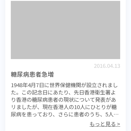
ところ普通感冒の流行ですが、日本の専門機
したリスクで発症するというのが一般的な考
い。適切な栄養と休養。これも大切なポイン
づかないこと、弱ったり死んだりした野鳥を
関からは、すでにインフルエンザ様感染症で
え方だ。例えばピロリ菌。日本人に多い胃が
トですね。夜遅くまで飲食し、結局寝不足に
見つけても絶対に触れないこと。神経質にな
の学級閉鎖も報告されているので、そろそろ
んの最大原因であるが、ピロリ菌だけで発が
なって疲れがたまる。たくさん食べていると
る必要はないが、注意するに越したことはな
注意しておいても良いのかもしれません。日
んリスクが著しく高くなるわけではないそう
いってもカロリー摂取が多くなっているだけ
い。
本とは香港など近隣では流行の時期が若干ず
だ。日本人特有の高塩食が重なることによっ
では意味がありません。かかったかなと思っ
れるとはいうものの、日本の情報を元にイン
て、胃がん発症リスクを高めてしまうという
たら、無理をせずに休んで、病院でただちに
フルエンザに備えておいても良いかと思いま
日本の大学での研究報告がある。 過度の飲酒
治療受けることです。早期であれば大きな治
す。 さて、今年もインフルエンザ予防接種が
は身体に様々な影響を与えることは容易に想
療効果が期待できます。インフルエンザに感
すでに開始されています。今年のワクチンも
像がつくので、健康には良くないことは間違
染しているのに無理して出社したところで、
2016.04.13
４種類のウイルス株に対応するもの（４価）
いない。これからの季節は何かと飲酒量が増
感染を拡大させてしまうだけで何のメリット
糖尿病患者急増
に統一されており、従来の３価のものよりも
えるイベントが少なくはない。それに水を差
もありません。それどころか職場にとっては
1948年4月7日に世界保健機関が設立されまし
いっそうの効果が期待できそうです。 今年の
すこともないが、やはり深酒は慎んでおこう
とても迷惑な行為になってしまいます。ある
た。この記念日にあたり、先日香港衛生署よ
ワクチン株はH1N1（A型 2009年カリフォル
と我に言い聞かせるところでもある。今回の
程度自宅勤務できるような対応を日頃から考
り香港の糖尿病患者の現状について発表があ
ニア）H3N2（A型 2014年香港）B型に関し
発表も、いたずらに懸念する必要はないと思
えておくことも危機管理ではないでしょう
リましたが、現在香港人の10人にひとりが糖
ては2013年プーケット、2008年ブリスベーン
うが、日頃飲酒量が多い人にとっては、少し
か？冷え込むここ数日。十分注意してくださ
尿病を患っており、さらに患者のうち、5人に
の2種類です。なぜ地名がついているのか？疑
控えておこうとするきっかけになるのではな
い。
ひとりが若年者であるといいます。19歳以下
問に思う人も少なくはないと思いますが、こ
いだろうか。 喫煙に関しても、遺伝子の変異
もっと見る >
の2型糖尿病患者は1997年から2007年の10年
れらはそのウイルス株が初めて分離された
が多くなってがんの発症に関連するというこ