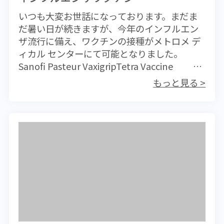
いつも大変お世話になっております。まだま
だ暑い日が続きますが、今年のインフルエン
ザ流行に備え、ワクチンの接種がメトロメ デ
ィカル センターにて可能となりました。
Sanofi Pasteur VaxigripTetra Vaccine
（HK＄350／1回）生後6か月以上で接種可能
もっと見る >
ですが、9歳以下でこれまでにワクチン接種の
経験がない場合は、少なくとも4週間以上開け
たうえで2回目の接種を受けてください。 イン
フルエンザのワクチンは製造に鶏の有精卵が
使われてきましたが、卵アレルギーの方に
は、接種に不安が伴いました。近年卵を使わ
ない新しい製造法が開発され、実用化されて
いますこのワクチンの入荷は10～11月になり
ますが、香港でも接種が可能です。Sanofi
Pasteur Flublok Vaccine (HK$500／1回）上
記の料金はMetro Medical Centreでの「接種