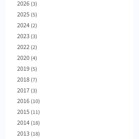
2026
ボード会議 23-2-22）。 インフルエンザ流行
(3)
人目になります。なお、中国では鳥インフル
情報23年2月になり北半球でのインフルエンザ
エンザA（H5N１）型およびA（H5N6）型の
2025
(5)
流行は収束しつつあります（WHO、2月20
患者も発生しています。 フィリピンでジフテ
2024
(2)
日）。米国では感染者数が流行レベル以下に
リアの患者が増加フィリピンでは今年になり
なりましたが、B型がやや増加傾向にあります
ジフテリアの患者が増加しています。3月末ま
2023
(3)
（米国CDC flu view 2月17日）。ヨーロッパ
での患者数は昨年が3人でしたが、今年は33人
2022
(2)
ではまだ感染者数が多い国もありますが、全
で8人が死亡しました。このうち12人が首都マ
2020
(4)
体的に減少しています（ECDC2月17日）。東
ニラ周辺での発生です。ジフテリアは飛沫感
アジアではモンゴルを除き感染者数はあまり
染などにより拡大する感染症で、三種混合ワ
2019
(5)
増えていません。なお、マレーシアでB型によ
クチンによる予防が有効です。
2018
(7)
る感染者数の増加がみられています。 サル痘
の「公衆衛生上の緊急事態」継続23年2月9日
2017
(3)
にWHOは、サル痘（mpox）を「国際的に懸
2016
(10)
念される公衆衛生上の緊急事態」の対象に引
2015
(11)
き続き指定することを決めました（WHO 2月
15日）。感染者数は世界的に減少しています
2014
(18)
が、中南米などでまだ多いことによります。
2013
(18)
昨年5月からの世界流行で、今年2月下旬まで