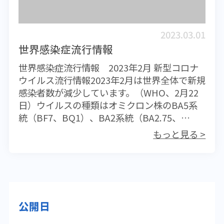
書や出国前検査証明書の提出が不要になりま
す。 東南アジアでのデング熱流行状況東南ア
ジア各国でデング熱患者数が増加していま
2023.03.01
す。マレーシアやベトナムでは2万人以上、フ
世界感染症流行情報
ィリピンでは3万人近くの患者が確認されてお
世界感染症流行情報 2023年2月 新型コロナ
り、いずれも昨年同期の２～３倍の数になっ
ウイルス流行情報2023年2月は世界全体で新規
ています。一方、シンガポールでは約2000人
感染者数が減少しています。（WHO、2月22
と昨年よりも少ない数です。東南アジアはこ
日）ウイルスの種類はオミクロン株のBA5系
れから雨季に入るため、患者数はさらに増加
統（BF7、BQ1）、BA2系統（BA2.75、
することが予想されます。旅行に際しては蚊
CH1.1)、組換え型（XBB、XBB1.5、XBF）が
に刺されないよういっそうの注意が必要で
もっと見る >
共存しており、国や地域により流行状況が異
す。 中国での鳥インフルエンザ患者の発生中
なります。米国ではXBB1.5が8割以上を占め
国で今年2月末に、鳥インフルエンザ
ていますが（米国CDC 23-2-18）、ヨーロッ
A（H3N8）型に感染した患者が発生ました。
パではBQ.1が4割と主流になっています（ヨ
この患者は広東省の56歳女性で、病状は重症
ーロッパCDC 23-2-17）。日本でも新規感染
とのことです。感染源は家禽と推定されてい
公開日
者数は減少しており、BQ.1の検出が4割と最
ます。中国ではA（H3N8）型の患者が22年4
も多くなっています（厚労省アドバイザリー
月～5月に2人確認されており、今回の患者は3