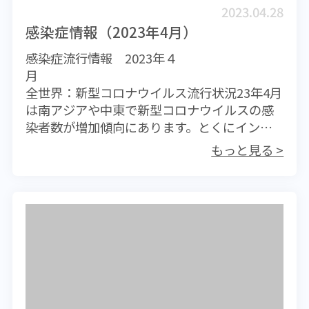
料金」です。場合によっては診察料がかかり
2023.04.28
ますので、どちらの医療機関を利用されるに
感染症情報（2023年4月）
しても接種をご希望される場合は必ず当該医
感染症流行情報 2023年４
療機関にお問い合わせください。
全世界：新型コロナウイルス流行状況23年4月
は南アジアや中東で新型コロナウイルスの感
染者数が増加傾向にあります。とくにインド
では、オミクロン株の新しい亜型である
もっと見る >
XBB.1.16が拡大しており、それによって患者
数が増えている模様です。XBB.1.16は現在、
世界的に流行しているXBB1.5に近縁のウイル
スですが、免疫逃避に加えて感染力がやや強
い可能性があります。WHOも4月17日に、
XBB.1.16の監視レベルを1ランク高くしまし
た。なお、日本では5月8日から新型コロナウ
イルスが5類感染症に移行されます。これに伴
い、入国時に要求していたワクチン接種証明