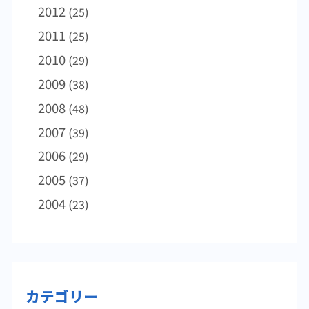
に110か国から8万6000人の感染者が確認され
2012
(25)
ています（WHO 2月21日）。 デング熱の流行
2011
(25)
状況マレーシアでは今年1月から2月初旬まで
2010
(29)
にデング熱患者が1万人以上発生しており、昨
年同期に比べて約3倍多くなっています
2009
(38)
（WHO西太平洋 2月16日）。ベトナムでも1
2008
(48)
月から2月中旬までに1万人の患者数となり、
昨年同期の2倍の数です。今年は東南アジア
2007
(39)
で、昨年以上のデング熱流行が起こる可能性
2006
(29)
があります。 そのほか赤道ギニアでマールブ
2005
(37)
ルグ熱の発生、パラグアイでチクングニア熱
の流行が報告されています。またコレラがマ
2004
(23)
ラウイ、コンゴ民主共和国での流行が伝えら
れています。
カテゴリー