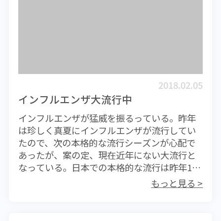
た。昨年は真夏に季節外れのインフルエンザ
存命のころまでは確かにその通りだったと思
が流行したことを覚えていますか? これまで
います。もちろん今でも長寿を喜ばしいこと
ほとんど例を見なかったパターンで、冬の流
として受け止める気持ちは残ってはいます
行がかなり大きなものになるのではないかと
が、100歳を超えたからといってもかつてほど
個人的に不安を覚えたものでしたが、その漠
の驚きはありません。さらにはめでたいとい
然とした予想が的中したかたちとなりまし
う気持ちもそれほどではなくなってきたよう
た。例年の流行パターンはA型の流行が続き、
です。超高齢者がもはや珍しい存在ではなく
2018.02.05
春先になってB型の感染者が増えてくるという
なったことと、やはり高齢化が大きな社会問
インフルエンザ大流行中
ものでしたが、これが今季は混在して流行
題と認識されるに至って、その受け止め方も
インフルエンザが猛威を振るっている。昨年
し、中には重複感染してしまったケースもあ
大きく変わってきたことがその理由ではない
は珍しく真夏にインフルエンザが流行してい
るようです。これも今季の流行の大きな特徴
でしょうか。 ところで高齢化といってもど
たので、次の本格的な流行シーズンが心配で
であり、流行規模が非常に大きなものとなっ
こか他人事のように感じている人も、特に若
あったが、案の定、現在近年にない大流行と
た原因にもなっているようです。 多湿に弱い
い人には多いことでしょう。自分自身が100歳
なっている。日本での本格的な流行は昨年12
と思われていたインフルエンザウイルスです
を迎えるのは何年後になりますか。30年後、
月に入ってからだった。夏から秋口にかけて
が、香港の春は湿度がとても高いにもかかわ
100歳以上の人口が50万人を超える社会を迎え
もっと見る >
の流行の後は比較的落ち着いた動きとなって
らず流行が継続することが、私の長年の疑問
た時、現在40歳の人は70歳になっています。
いたものの、12月に入るや否や全国的に患者
でした。専門家に訪ねても明確な回答は得ら
その人が100歳になるのはさらに30年後。いっ
数が激増してきた。今季は西日本から流行が
れませんでしたが、つい最近、その謎が解明
たいどのような社会になっているのでしょう