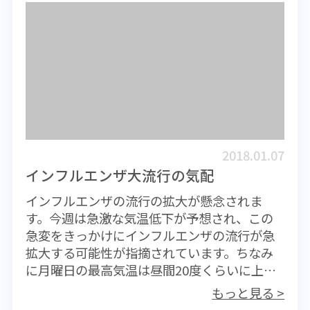
拡大したかたちで、1月になると全国的に‟警
されたようです。確かに湿度が高くなると流
か。おそらく少子化もかなり進んでいると思
報レベル”の流行となっていた。日本のインフ
行が抑えられるのですが、極端に高い湿度、
われるので想像するに恐ろしいことです。60
ルエンザの流行は全国5000か所の医療機関を
つまり100％に近い超高湿度の環境においては
年も先のことに思いを至らせることは難しい
観測ポイントとして、毎週の患者数を保健所
インフルエンザウイルスの活性が高まるとの
のかもしれませんが、自分自身が100歳を迎え
に報告。患者発生状況に応じて保健所単位で
報告があったのです。 これからしばらく香港
ている可能性がかなり高いと思っておいたほ
注意報や警報を出している。 香港での本格的
は極めて高い湿気に包まれます。そのため流
うが良いでしょう。若い人には理解しがたい
な流行は、日本の流行よりおよそ1か月遅れ
行していたウイルスはその高い感染力を維持
ことかもしれませんが、現実問題として絶対
る。確たる根拠があるわけではないが毎年そ
していくのではないかと思われます。少なく
に受け止めておかなければいけないことで
のような傾向があることを感じている。今季
とも今月いっぱいは注意が必要です。手から
す。 そんなに長生きしたくない。太く短く
2018.01.07
は1月に入って香港での患者数が激増している
口、鼻、眼を通してウイルスが体内に侵入し
生き、超高齢者の仲間入りすることなく早く
インフルエンザ大流行の気配
のでその傾向今年も同じだ。 1月はクリスマス
ます。ヒトは無意識のうちに手を顔にもって
にポックリと逝きたいと望んでいる人もある
インフルエンザの流行の拡大が懸念されま
以降のホリデーシーズンに日本など流行地を
いくものです。とにかく手洗いです。多くの感
ようですが、高度に医療技術が進歩した現代
す。今週は急激な気温低下が予想され、この
訪れた人がウイルスを持ち帰ってくることも
染症予防のためにも手洗いは基本中の基本で
では、死にたくてもそんなに簡単には死なせ
急変をきっかけにインフルエンザの流行が急
流行の要因となる。日本人学校でもインフル
す。適切な栄養摂取と睡眠時間の確保で、体
てはくれません。たとえば脳梗塞を起こして
拡大する可能性が指摘されています。ちなみ
エンザが流行するタイミングは冬休みが明け
力（免疫力）の低下も防ぎたいものです。
生死をさまよったとしても、できる限りの治
に月曜日の最高気温は昼間20度くらいに上昇
てからということを聞いたことがある。おま
療を施されて生かされてしまうのです。身体
しているものの、夜半近くには一桁まで低下
けに今年は1月初旬に急に冷え込んでいる。こ
の自由が奪われてしまったとしても、一通り
もっと見る >
します。北米の記録的な寒波と同じ北極から
の気温の急降下がインフルエンザ流行のきっ
の治療が終われば病院の役割はそこまでで