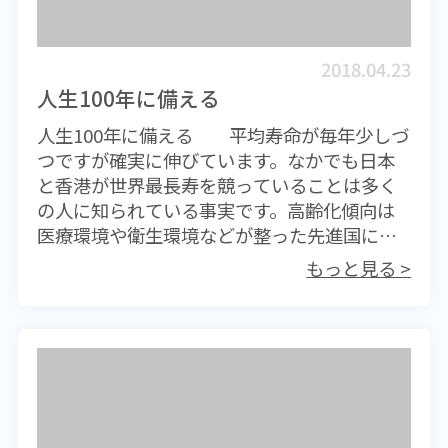
昇します。初回感染では重症化することはほ
す。肝炎のワクチンのように、抗体ができれ
とんどありませんが、2度目の感染では重症化
ば100％の効果が期待出来るのであれば良いの
することが非常に多くなるようです。 デング
ですが、インフルエンザウイルスは非常に手
2018.04.23
熱は感染がわかっても治療薬はなく、対症療
ごわい相手で、研究はされているものの、い
人生100年に備える
法的な処置が施されるだけで、ほとんどの患
まだに万能ワクチンは開発できていません。
人生100年に備える 平均寿命が毎年少しづ
者は10日ほどで後遺症もなく治癒します。予
ちなみに接種費用は250～1000ドルで、医療
つですが確実に伸びています。なかでも日本
後が良い感染症ではありますが、流行地では
機関によって大きな差があります。必要とさ
と香港が世界最長寿を競っていることは多く
十分に注意することが必要です。 とにかく蚊
れる診察費用が非常に高い場合もあるようで
の人に知られている事実です。高齢化傾向は
に刺されないようにすることです。香港のよ
す。これからの季節はほとんどの医療機関が
医療環境や衛生環境などが整った先進国にお
うに非流行地での感染に神経質になることは
ワクチン接種を行うと思うので、近所のクリ
いて特に著しいものとなっています。いった
ありませんが、流行地では注意が必要です。
ニックで聞いてみてはいかがでしょうか。 イ
もっと見る >
いこの先我々の寿命はどこまで伸びるのでし
また熱帯地方を旅行した後に発熱した場合な
ンフルエンザワクチンは接種して1ヶ月後くら
ょうか。ちなみに平均寿命とは0歳児の平均余
ど、医師に旅行したことを必ず伝えてくださ
いに血中の抗体価がピークに達し、その後お
命をあらわした指数です。もちろん平均余命
い。これはマラリアなどでも同じで、自分自
よそ5ヶ月ほど効果が持続するといいます。今
も、いかなる年齢であろうと高齢化に伴い毎
身を守るための最低限の行動だといえます。
からであればシーズンいっぱい効果が持続す
年伸びるものです。 平均寿命の年毎の延び
地球温暖化で熱帯地方の流行病が温帯地方に
るものと思われます。接種を希望するのであ
は、1歳にも遠く及ばないわずかなものに過ぎ
向けて拡大しています。今後も身近なところ
れば本格的な流行が始まるまでに受けておき
ませんが、厚生労働省の高齢者調査による
でデング熱のような熱帯病の患者が発生する
たいものです。時としてワクチンが不足する