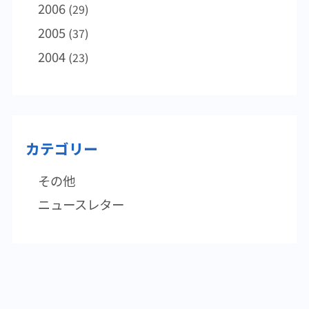
2006
(29)
ことは言うまでもないことです。既に流行し
2005
ている普通感冒(風邪）の予防にも直結しま
(37)
す。 これからの時季、急な発熱や関節の痛
2004
(23)
みなど全身症状が表れた場合はインフルエン
ザを疑い、すぐに近医を訪ねてください。抗
インフルエンザ薬は効果的ですが決して無理
をしないことです。体調が良くなっても2～3
日はウイルスを排泄していることがあるの
カテゴリー
で、感染の拡大を防ぐためにも出社や登校は
慌てないで余裕を持った方が良いでしょう。
その他
ニュースレター