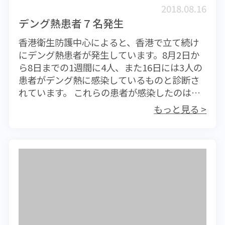
分離されたかといった数字やほかのどのウイ
2018.08.16
ルスの系列になるのかも記載されて正式なウ
デング熱患者７名発生
イルスの種類として登録されています。 イン
香港衛生防護中心によると、香港で立て続け
フルエンザワクチンはその効果を保証できる
にデング熱患者が発生しています。8月2日か
ものではありません。しかし、やっと流行が
ら8日までの1週間に4人、また16日には3人の
治まってきた南半球の状況を反映しているも
患者がデング熱に感染しているものと診断さ
のであり、短期のうちに流行株がガラリと替
れています。 これらの患者が感染したのは獅
わってしまうことは考えにくいことなので、
子山公園であると思われていますが、デング
ある程度の効果を期待できることは確かで
もっと見る >
熱を媒介するネッタイシマカ（やぶ蚊）は香
す。もちろんウイルスは常にその構造が変化
港中に生息しており、獅子山公園だけが危険
しているので、当然ながら効果が希薄になっ
であるというわけでは決してありません。 デ
てしまうことも十分考えられることです。さ
ング熱は熱帯亜熱帯地方を中心に110か国以上
らに新しい株が生まれてくることも珍しくは
で流行していて、毎年1億人が感染しているも
ないことです。 では、接種をしたほうが良い
のと推測されています。患者の発生が日常的
のか、その必要性は低いのか? 疫学的な観点
な熱帯地方では「風邪」とみなされるほどの
で考えると、私個人は接種したほうが良いと
一般的な感染症ですが、25万人ほどは重症化
思います。仮に全員が接種した場合には、全
してデング出血熱に陥り、死亡リスクが急上
体の感染率が確実に下がると思われるからで