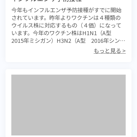
今年もインフルエンザ予防接種がすでに開始
されています。昨年よりワクチンは４種類の
ウイルス株に対応するもの（４価）になって
います。今年のワクチン株はH1N1（A型
2015年ミシガン）H3N2（A型 2016年シンガ
ポール）B型に関しては2017年コロラド、
もっと見る >
2013年プーケットの2種類です。 これらは
WHO（世界保健機関）が直近の南半球の流行
株を分析して、その年の北半球での流行株を
予想したものです。WHOから北半球の政府機
関に対して６月ころ通知され、その情報に基
づいて各国では製薬会社に対してワクチン製
造が委託されます。（南半球ではこの反対で
す） なぜ地名がついているのか？疑問に思う
人も少なくないと思いますが、これらはその
株が初めて分離された（発見された）場所と
年を表します。実際にはその場所で何番目に