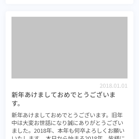
の寒気が今週はアジア方面に南下するため
かけとなっている。先週から香港は寒気にす
す。たとえ寝たきりのような状態であって
で、日本を含めて低温傾向は厳しいものにな
っぽりと覆われている。この寒さは今週いっ
も、退院させられてしまいます。その後は基
るようです。 低温と乾燥はインフルエンザ
ぱい続きそうであるが、こんなに長く寒気が
本的に自宅や施設で過ごすことになります
ウイルスにとって実に好都合であり、この条
居座ることは非常に珍しい。私は30年近く香
が、たとえ病院に残ることができたとしても
件に合致する日本では毎年冬季に必ずインフ
港に住んでいるものの、最低気温はともかく
様々な制約の元たらい回しにされることさえ
ルエンザが流行します。香港では例年、日本
として、このように低温が続くことは記憶に
あります。いずれにしても本人の意思とは正
の流行におよそ1か月遅れて本格的な流行とな
ない。湿度も低い状態だ。この低温と乾燥が
反対の、細くとてつもなく長い人生になって
るため、今の時期はまさにその時にあたり特
インフルエンザウイルスに力を貸していると
しまう可能性があるのです。家族にもきわめ
段の注意が必要となります。クリスマスから
思われるので、インフルエンザの流行には今
て重い負担をかけることになります。だから
新正月にかけて、多くの人が日本を訪れてい
後さらに警戒が必要となる。 さて、インフル
こそ、どうせ長生きしてしまうのであれば、
ますが、おそらくインフルエンザに感染する
エンザの感染予防であるが、とにかく手洗い
とことん健康で長生きすることを誰もが目指
2018.01.01
旅行者も少なくはなかったと思います。感染
の励行といえる。外出後は必ず石鹸で手を洗
しておくべきなのです。 高齢になっても元
新年あけましておめでとうございま
しても発症しない場合もあり、こういう人た
って欲しい。マスクの使用は自分が感染しな
気でいるためには、若い時からの準備が必要
す。
ちが香港に戻って来て感染を拡大させてしま
いようにするためというより、自分から感染
です。自分自身の健康状態を健康診断などで
うことも考えられます。これからの時期、冬
を拡大させないためのものであると思うこ
客観的に把握し、何をするべきか考えなけれ
新年あけましておめでとうございます。旧年
休みが明けて子供たちの集団生活が始まる学
と。もちろん最近の日本製マスクはウイルス
ばいけません。もし健康状態に問題を抱えて
中は大変お世話になり誠にありがとうござい
校内での感染者数の急増にも十分注意する必
などの通過を極力抑えた優れたものが多く出
いるのであれば、できる限り早期に改善する
ました。2018年、本年も何卒よろしくお願い
要があります。 気温が低下すると一般に免
ているが、正しく装着しないとほとんど意味
べきです。循環器系疾患のリスクを少しでも
いたします。 本日から始まる2018年、皆様に