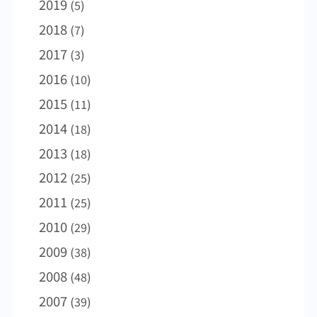
2019
(5)
んでした。昨年、気温と湿度が高い真夏に香
無理して出社して社内で感染拡大させてしま
が、日常、健康に関しましてご質問などがご
2018
(7)
港でインフルエンザが大流行したことを覚え
うことは言語道断であるが、タミフルなどを
ざいましたら、お気軽にお声かけください。
てますか。多くの方が亡くなってしまいまし
服用して熱が下がったからといってすぐ出社
よろしくお願いいたします。 皆様の今年一年
2017
(3)
た。なんとそのウイルスは冬に流行するもの
することは感染拡大させてしまう可能性が高
の健康とご多幸をお祈りいたします。
2016
(10)
と同じタイプだったのです。実は、湿度が
いことも認識しておきたい。 まもなく春節。
2015
100%くらいの極端に高い条件はインフルエン
暖かい春が来ることを期待したい。これから
(11)
ザウイルスの活性が高まることが最近判明し
湿度が上昇するが、それでもインフルエンザ
2014
(18)
たそうです。 粘膜が乾燥すると、粘膜での
の流行は3月まで続く。少し暖かくなってきて
2013
(18)
バリア機能が低下します。マスクを感染予防
も当分は注意が必要であることを忘れてはい
として使用する人も少なくはないようです
けない。香港は春先の湿度が高すぎることで
2012
(25)
が、個人的には乾燥した空気を吸わないため
インフルエンザ流行が収まらない可能性があ
2011
(25)
の道具と考えたほうが良いと思います。その
る。最近の研究結果で、ある程度の湿度はイ
2010
ためには厚手のガーゼマスクの着用をお勧め
ンフルエンザウイルスの活性を低下させるも
(29)
したいものです。また手洗いの励行は思って
のの、100％に近い湿度になると反対に活性が
2009
(38)
いる以上に感染症予防に効果的です。特にモ
増すということが明らかにされた。香港や華
2008
(48)
ノに触れる機会が多い指先はしっかりと洗い
南地方は正にこれからの季節、注意が必要に
たいもの。また、免疫力を下げないためにも
なるわけだ。
2007
(39)
適切な睡眠時間の確保や栄養摂取に心がける