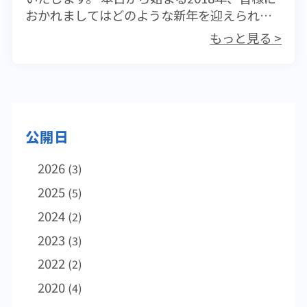
疫力が低下します。急な気温低下では特にそ
がない。汚染された手を口や鼻に持っていく
低くするために、太っている人は痩せること
おかれましてはどのような新年を迎えられま
の影響が大きいため、時期的な要件も重なる
機会を減らすことができることはマスクの利
が最優先事項となります。これは特に男性に
したでしょうか？一年の計は元旦にありと、
もっと見る >
今週はとても注意しなければいけません。先
用価値として大きいのかもしれない。気道の
あてはまることです。摂取カロリーの制限と
今年も新たな計画を立てて頑張ろうと意気込
週末の香港は天候が悪かったので湿度が高め
乾燥が感染リスクを増す。鼻腔、気道の保湿
運動が必要です。運動は骨を丈夫にして将来
んでおられる方もあるかと存じます。計画に
でしたが、週明けは再び乾燥してきて低温と
のために昔ながらのガーゼマスクをすること
の骨折リスクに備えることにもなります。が
は挫折が付きものですが、何度でもやり直せ
重なるためインフルエンザが感染拡大しやす
は意外にも効果的だ。なお、うがいに対して
んを避けることは困難ですが、寝たきりのリ
ば良いだけです。ダイエット、禁煙etc.ぜひ頑
い条件が整うからです。 香港は春節頃から
積極的に効果を認めているのは日本だけだそ
スクを低くすることは自分自身の努力で可能
張ってください。 今年は旧正月が遅いこと
湿度が急上昇しますが、なぜかインフルエン
うだ。免疫力も維持しなければいけない。睡
です。 今は若いと思っていても、必ず身体
公開日
で、経験的に寒い冬になるのではないかと思
ザの流行は少なくとも3月いっぱいまでは持続
眠時間の確保やバランスが取れた栄養摂取は
は老化します。そのスピードをいかに緩やか
っています。春の訪れがいつもより待ち遠し
します。乾燥には強いのがインフルエンザウ
大切なポイントとなる。 おかしいと思ったら
2026
なものにするかは誰にとっても大きな課題で
いのかもしれません。現在日本では季節性イ
(3)
イルスの特徴であり、反対に多湿には弱いは
マスクを着用して周囲への感染拡大を防ぐよ
す。やらなければいけないことは人それぞれ
ンフルエンザが大流行しています。年末年始
2025
(5)
ず。これはインフルエンザに関しては長年の
うにして、医療機関を受診して欲しい。早く
かもしれませんが、無頓着に過ごしていては
を日本で過ごした方々が香港に戻ってくるこ
2024
(2)
常識であっただけに、香港では多湿になって
治療薬を服用すれば治りやすい。インフルエ
将来必ずつけが回ってくることになります。
れからの時期は特に注意が必要です。インフ
も流行が持続されることは私にとってもこれ
ンザとわかったら出勤・登校は控えること。
目標は、100歳を迎えても自分でトイレに行け
ルエンザは急激な気温低下を合図に患者数が
2023
(3)
まで大きな疑問でした。10年以上前になりま
熱が下がっても治癒した証拠ではなく、ウイ
ること。なんとかこれだけの体力を残すこと
激増することが多いようです。くれぐれもご
2022
(2)
すが日本の高名な感染症専門医、研究者に直
ルスの排泄は続いている。会社として独自の
ができれば、自分も家族もハッピーです。さ
自愛ください。 弊社は今年も皆様の健康の一
接質問できる機会にその疑問をぶつけてみた
2020
ルールを作ってSickLeave として一定日数休
あ、今日からその準備にかかりましょう。
(4)
助になれるよう引き続き努力いたします。健
ことがありますが、明確な回答は得られませ
ませる措置が取れることが望ましいだろう。
康診断を受けていただくことはもちろんです