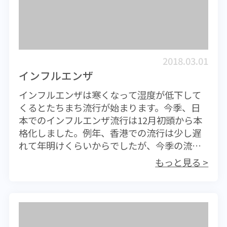
と、日本人の高齢化がすさまじい勢いで進ん
かもしれません。そのようなときでも慌てず
事態にもなるからです。流行は例年11～12月
でいることがわかります。これは平均寿命の
冷静にわが身を守る処置をとってください。
に始まり、香港では年明けくらいに本格化し
延び方ではなく、100歳以上の超高齢者の数に
蚊に刺されないようにすることは最も大切な
ます。
顕著にあらわれているものです。最初の調査
感染予防です。身の回りの溜まり水（植木鉢
年となったのは1963年。日本における100歳
の皿にたまった水など）をなくすなどするこ
2018.03.01
以上の人口はわずか153人にしかすぎませんで
ともその基本です。
インフルエンザ
した。ところが調査ごとに増え続け、1998年
インフルエンザは寒くなって湿度が低下して
にはついに1万人を突破しています。その後は
くるとたちまち流行が始まります。今季、日
さらに増加の勢いを増し、最も新しい2017年
本でのインフルエンザ流行は12月初頭から本
の調査ではその数はなんと6万7824人となって
格化しました。例年、香港での流行は少し遅
います。国立社会保障・人口問題研究所の将
れて年明けくらいからでしたが、今季の流行
来人口推計によると、現在70歳の人が100歳を
は開始時期も感染率も日本と並ぶ状況でし
迎える30年後には、100歳以上で「生きている
もっと見る >
た。インフルエンザウイルスは乾燥に強く、
人」は50万人を上回る数に膨れ上がるとされ
多湿に弱い。ヒトの免疫力は気温の低下とと
ています。 100歳を超える高齢者は「おめで
もに落ちると思われることから、毎年冬に流
たいこと」として昔は例外なく受け止められ
行が繰り返されてきたわけです。 しかし、今
ていたものです。覚えている方も多いと思い
季の流行はいつもとはかなり異なるものでし
ますが名古屋の高齢姉妹「金さん銀さん」が