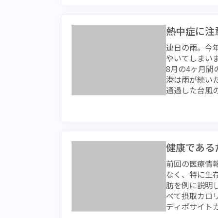
を探す行動そ
世界です。私
てパンダナス
熱中症に注
す。野イチゴ
連日の雨。今
石のように硬
やいてしまい
け甘味を感じ
8月の4ヶ月間
ん。ヒトも大
港は雨が続い
現したコーナ
通過した台風
ダナスは家屋
たほどです。
お腹がすいた
状態は熱中症
です。 さて
ので良かった
味の強いもの
ていた可能性
い、それが多
しまうことが
べものを得る
健康である
かけることに
けですから健
前回の医療情
熱中症に対し
ど忘れてしま
なく、特に生
ら少し好転す
坂道で息が荒
肪を例に説明
最も高くなる
この一呼吸一
べて摂取カロ
香港ではこれ
素を吸気で得
ディポサイト
中症予防、対
を一生懸命に
回は動物の摂