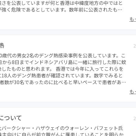
強さを公表していますが何と香港は中緯度地方の中ではと
になってきました。これではすぐにお腹が空いてしまう、
ポサイトカインという物質は主に内臓脂肪から分泌され、
ともとても大変なことです。このことは健康である若い時
が強く危険であるとしています。数年前に公表されたもの
いのでしょうが、それこそ動物の世界を見習わなければい
予防したりがんの発生を抑えているとの報告もあります。
考えておくべきであり、健康診断などで循環器系疾患の可
示に従って香港政府では紫外線対策についての広報活動を
粗食を心がけることが大切ではありますが、現在の食生活
臓脂肪からはこのような「善玉」アディポサイトカインが
れた人の場合にはなおさら危機感を持って意識するべきで
も
す。 紫外線は太陽光成分のひとつで、プリズムを通した光
粗食にしなさいといっても無理。私の個人的な考え方では
が、内臓脂肪が多くなりすぎると性質が異なる「悪玉」ア
ンコロリが一番です。日本の国民医療費が毎年急増していま
の外側にくる光で、人の眼には見えません。しかし通常地
何を食べても構いません。肉でもケーキでも、塩辛いもの
カインが分泌され、高血圧や脂質異常症、糖尿病といった
食べ過ぎを避け、できれば粗食を心がけ、車に頼ることな
太陽光の中では最もエネルギーが強いものであり、皮膚の
べようが気にする必要はないとおもいます。ただし、少食
のリスクを高める事になります。 野生動物には必要量の脂
歩くようになれば、まさに医者いらずでしょう。医療費は
壊死に至らしめます。日焼けで肌が赤くなったり、皮がめく
これだけです。食べ過ぎ注意。夜、外食でカロリーが多く
ているわけですがヒト、特に先進国の人々場合、摂取カロ
熱
ます。どうせお金をかけるのであれば、本当の意味で健康
2
は肌が強い障害を受けた結果です。その後の反応として色
たら昼から調整しましょう。完全絶食は弊害があるようで
ることから脂肪が必要以上に蓄えられ、その脂肪が原因と
師などへの報酬を大幅に上げるべきです。ちょっと余談で
20歳代の男女2名のデング熱感染事例を公表しています。こ
は、肌を黒くして紫外線の影響を少なくしようとする生体
いてどうしようもない時は、チョコレートをかじって血糖
病気を引き起こしているのです。 内臓脂肪は消費されやす
私の父が、１年間病院に行かなかったからといって自治体
4日から8日までインドネシアバリ島に一緒に旅行した際に蚊
。 黒人は紫外線に対して非常に強い防衛能力を持っていま
るのも手です。 ヒトがいかに野生動物の食行動に近くなれ
ネルギーが不足した時に即座に消費されることになるの
状が贈られている。病院に行かないことがそれだけ珍しい
染したものと思われます。 香港では今年に入ってこれらを
先祖代々紫外線が強い地域で暮らしてきたために肌が弱い
ポイントになると思います。自分も「動物」であることを
界では過剰に蓄積されることなどまずありえません。野生
ょうが、ちょっとおかしくはないでしょうか。 野生動物は
に18人のデング熱患者が確認されています。数字でみると
淘汰されていったためであるともいえます。オーストラリ
しょう。
症など聞いたことがありませんよね。（ペットでは肥満が
い？ そんな声が聞こえてきますが、彼らは弱肉強食の世
患者数が30名であったのに比べると早いペースで患者があら
んが多く、政府がその対策に躍起になっていますが、これ
す） 皮下脂肪は体温を保持したり、衝撃から身体を保護す
療を受けることもできない厳しい世界に身をおいています
が、これまでのところ香港内での感染事例はなく、すべて
素がほとんどない西洋人が、オーストラリアに入植したこ
を果たしますが、エネルギーにはなりにくいものです。そ
も
としての天寿を全うできないことがほとんどです。人に飼
した輸入例のみです。 香港では日本に比べると旅行機会が
り、皮膚がんが激増することは当然の結果です。もともとオ
単に消費されてしまっては困るからです。女性の肥満は皮
物は違います。本当の意味で健康的に育てれば一般に知ら
いかと思いますが、それだけに渡航先での感染症には特に
に居住していた先住民族アボリジニーは濃い茶色の肌をし
なるタイプですが、皮下脂肪からはアディポサイトカイン
ずっと長生きできます。天敵から確実に保護された上に、
を持たなければいけません。 デング熱は蚊が媒介する感染
のような肌でなければ本来生きていけないのです。 さて、
おらず、皮下脂肪型肥満では、肥満に関連した病気にはな
えられるわけであり、もちろん病気になれば治療を受けさ
0.01から0.03％といわれ、熱帯地方では風邪と同等の扱い
場合、白人でも黒人でもないその中間ですが、比較的紫外
について
も確かです。 脂肪の話になりましたが、食事（食餌）をど
2
わけですから当然でしょう。ただ過保護な、あるいは動物
もあるようです。年間、世界で1億人以上が発症していると
いわれている民族です。中国人も同様です。ところが色々な
るかが大切なことになります。次回はヒトと野生動物の食
しないでペットを飼っている人も少なくはなく、このよう
社バークシャー・ハザウェイのウォーレン・バフェット氏
いますが、感染しても発症しないことも少なくはなく実際
外線量が増え、その対策が叫ばれるようになってきまし
考えてみましょう。
対に短命になってしまう例もあり得ます。 人でも動物でも
、株主向けに自らが前立腺がんに罹患していることを明らか
もの感染者がいるのではないかと考えられています。 ウイ