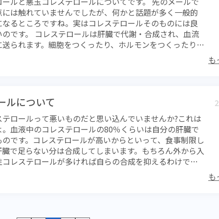
ロールと悪玉コレステロールについてです。 先のメールで
リック健診の現在の基準は見直さないで、新たな保健指導は
す。ごく早期の発見だったので、翌年1月に手術を受けられ
とにもなることを覚えておいてください。
点には触れていませんでしたが、何かと話題が多く一般的
組みで行うといいます。2013年に「メタボリック健診制
た。 前立腺がんの進行はとてもゆっくりしているので、早
になるところですね。実はコレステロールそのものには良
反映させると言いますが、現在の制度でも現場の負担は大
る期間が長いのです。それだけにサインは見逃せません。
いのです。 コレステロールは肝臓で代謝・合成され、血流
年からはさらに複雑化することで、対応しなければいけな
限りませんが、「がんのサイン」を見逃さないようにする
に送られます。細胞をつくったり、ホルモンをつくったりす
するのではないかと危惧されます。 そもそもメタボリック
績を大きく左右します。
料」となるコレステロールが肝臓から供給されているので
に行われているものであるかを考えたほうが良さそうで
も
レステロールを悪玉コレステロール（LDLコレステロール）
康増進の為に行われていると考えるのはお人好しです。本気
のです。必要があって肝臓から送りだされているのに何か
考えるのであれば、もっと基準をシンプルにして、なおか
LDLコレステロールにとっては、きっと迷惑話しであるに違
持たせるようにしなければ何の意味もなくなってしまうと
。LDLコレステロールが多すぎると、動脈硬化の原因となり
をつくれば良いというものではありません。 2008年にス
ールについて
2
器系疾患のリスクを高めるということで、このコレステロ
の効果判定が5年後の2013年にはじめて行われます。この
ステロールって悪いものだと思い込んでいませんか?これは
悪玉と呼んでいるにすぎません。 一方で善玉コレステロー
は厳格な診断基準を設けなくてなならず、これが必ずしも
よ。血液中のコレステロールの80％くらいは自分の肝臓で
れは末梢で余ってしまったコレステロールが、肝臓に帰る
は結びついていないと、私は思っています。何のための効果
ものです。コレステロールが高いからといって、食事制限し
のです。末梢から回収されてくるコレステロールが多けれ
この点についても長くなるので説明を省きますが、今後の
肝臓で足らない分は合成してしまいます。もちろん外から入
のリスクが低くなるという理由から、善玉コレステロール
中で折々触れることになります。 もちろんメタボリックと
性コレステロールが多ければ自らの合成を抑えるわけで
テロール）と呼んでいるわけです。 では、LDLあるいは
ても重要なものでこのことは誰もがしっかりと頭に入れて
に肝臓でコレステロール量を調整するのは、生命にとって
でしょうか。コレステロールは単独で血液に溶けることはで
です。そのうえで指導する側がどのように「患者」に伝え
も
ルの存在が欠かせないからです。 コレステロールは細胞膜
のためリポ蛋白という担体に結びついて血液に溶ける事が
難しいところです。 少食にして歩くこと。 私が常にお伝
いえば梁にあたるものといえましょうか。古くなった細胞
なるのです。油汚れは洗剤で落とすことができますが、こ
これだけです。難しい概念など意味がありません。我々は
しものに生まれ変わっていきますが、コレステロールがな
分が油と結びついて水に溶けるようになるわけです。リポ
に哺乳「動物」であることを認識するべきです。毎日3食規
謝も行えません。また性ホルモンや副腎皮質ホルモンとい
考えても理屈上はかまいません。LDL Low Density
喰う動物がいますか?じっとしていても餌が運ばれてくる動