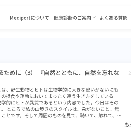
Mediportについて
健康診断のご案内
よくある質問
るために（3） 『自然とともに、自然を忘れな
2
しは、野生動物とヒトは生物学的に大きな違いがないにも
その摂食や運動においてまったく違う生き方をしている。
物学的にヒトが異質であるという内容でした。今日はその
す。 ところで私の山歩きのスタイルは、急がないこと。無
くことです。そして周囲のものを見て、聴いて、触れて、場
食べるなど五感を駆使することです。撮影する写真は毎回
も
枚くらいです。このなかで、ゆっくり歩くことは、動物が餌