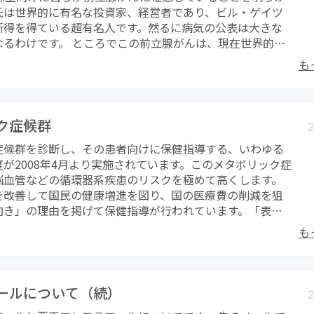
ラリアはその意味ではますます危険になってきたといえま
環境」はとても大切です。ヒトはその環境を自分自身で整
氏は世界的に有名な投資家、経営者であり、ビル・ゲイツ
に刺されて4～6日後、39度くらいの発熱で突然発症しま
が格好良いものとして、人工的に日焼けさせるサロンなども
能であり、どのようにするのかは、正に自己責任といえま
所得を得ている超有名人です。然るに病気の公表は大きな
ンフルエンザに似ていますが眼の奥や筋肉の痛み、さらに
とても危険な行為です。絶対にやるべきではありません。
なるわけです。 ところでこの前立腺がんは、現在世界的に
とが特徴です。発熱は急ですが一旦少し下がり、再び高熱が
節、特に海や山への行楽には、紫外線対策が欠かせませ
男性のがんで、今後すべてのがんで最も多いものになるこ
ターンをとることが多く、約1週間ほどで後遺症もなく回復
めは必須ですし、帽子やサングラスの着用も有効です。肌
も
ており、十分な注意が必要です。これは前立腺がんが高齢者
し再感染すると、デング出血熱を発症して死亡率が3～6％
露出しないこと。泳ぐ時は、水に強いタイプの日焼け止め
われるように、寿命が長くなるほどその発見率が高まるこ
ので、この点は十分な注意が必要です。 特に熱帯地方への
々塗り直しすることも大切です。意外に知られていないの
背景にあります。また日本での増加は食生活の変化があげ
は、とにかく蚊に刺されないことがとても大切です。デン
す。強い光を長時間眼に入れることで、白内障のリスクを高
粋な日本食であれば良いのですが、脂肪分が多い洋食が多
する蚊(ネッタイシマカ）は昼間にも盛んに吸血行動を行う
ク症候群
明に至ります。 これからの季節は、熱中症対策が特に必要
2
腺がんに限らず婦人科系のがんを含めて患者数をかさ上げ
注意していれば良いと言うものでもありません。同じく蚊
同時に紫外線対策も講じてくことがとても大切です。
症候群を診断し、その患者向けに保健指導する、いわゆる
です。 がんというととても怖い病気ですが、前立腺がんは
帯病で最も注意が必要なマラリア。この病気を媒介するの
が2008年4月より実施されています。このメタボリック症
治療が可能ながんであり、決して怖いがんではありませ
種類が違うハマダラカと呼ばれる蚊で、こちらは夕方から
脳血管などの循環器系疾患のリスクを極めて高くします。
ンを見逃さないことが大切です。もちろん早期発見できな
活動が盛んです。 デング熱やマラリアといった熱帯病の予
を改善して国民の健康増進を図り、国の医療費の削減を狙
、体中で暴れることになります。夜中に何度もトイレにお
刺されないようにすることが基本中の基本です。肌の露出
向き」の理由を掲げて保健指導が行われています。「表向
この勢いがない、残尿感ですっきりしないといった症状を
こと、虫除けスプレーの使用、場合によっては蚊帳の使用
現がひっかかると思いますが、ここではその説明を省きま
らと放置してはいけません。確かに50歳くらいからは前立
す。 そして、もうひとつとっても大切なことは、旅行後に
も
究班ではその絶対条件である腹囲が基準（男性85cm以上、
るためこのような症状に見舞われることは珍しくはありま
があった場合には、必ず医師にその情報を伝えることで
上）に達していなくても脂質異常（低HDLコレステロー
肥大がおきる年齢と前立腺がんの発症年齢はそれほど違わ
の非熱帯圏の医師は熱帯病に対して経験が少なくなかなか
肪）、高血圧、高血糖が二つ以上重複することで、やはり
状には敏感でありたいものです。 おかしいなという症状に
りません。熱帯熱マラリアが発症しているにも関わらず診
に罹患するリスクが高くなることが判ったとして、きめ細
ずPSAという腫瘍マーカーを検査してください。2002年
ールについて（続）
亡した日本人もいます。医師への情報（いつ、どこに渡航し
2
を行うよう市町村や事業者に求めるという方針を決めまし
んが発見された天皇陛下は、PSAを検査してがんの早期診断
確に伝えることは、極めて重要なことであり、時には自分