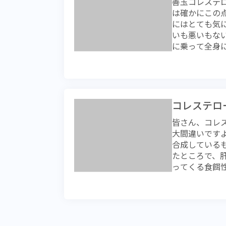
善玉コレステ
た。 メタボ
ができたので
の命を守るこ
は確かにこの
これとは別の枠
て根治しまし
にはとても気
度の見直しに
期診断ができ
いも悪いもな
きいのに、来
前立腺がんに
に乗って全身
い現場が混乱
ことは治療成
る大切な「原
健診は誰の為
すが、このコ
す。国民の健
と呼んでいる
でそのように
変ですよね。
つ判断に幅を
いありません
思います。制度
コレステロ
ひいては循環
タートした制度
皆さん、コレ
ールをあえて
判定のために
大間違いです
ルですが、こ
国民の健康に
合成している
途中にあるも
判定なのか？
たところで、
ば、動脈硬化
私のメールの
ってくる食餌
（HDLコレス
いう概念はと
す。このよう
HDLとは何
おくべきこと
コレステロー
きません。そ
るのかこの点が
の原料。家で
できるように
えすることは
は壊され、新
れは洗剤の成
ヒトである前
いと細胞の代
蛋白も同じだと
則正しく餌を