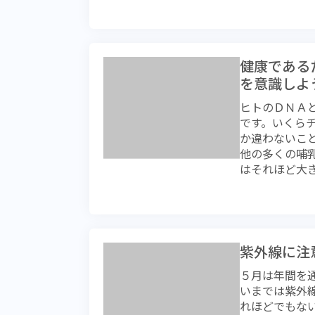
高い時に無理
排出される炭
り上げても、
人がいたら、
が、確実に体
す。「ヒト」
す） ３、十
くても頑張れ
動物ではあり
ルを失います
ど…） 動物
物がどのよう
低くすること
健康である
走るときは獲
て歩き回って
飲酒を避ける
ルギーは使わ
を意識しよ
嗅ぎまわって
携帯を。 ８
のエネルギー
います。ヒト
ヒトのＤＮＡ
かけて扇子や
が、もっとも
餌の内容がヒ
です。いくら
きない、言動
をすればよい
っている訳で
か違わないこ
（ヘリ）を要
が、決してそ
さえ、一日中
他の多くの哺
な給水を心が
しれませんの
しています。
はそれほど大
態での我慢は禁
ていることは
た食生活など
動物に備わっ
切。 １２、
は医療の世界
け。にもかか
過言ではない
る。 １３、
代の食生活な
いことでしょ
野生動物は常
り風にあたる
をしっかりと
の場合、餌を
ができないこ
こと。 １５
るべきかを考
というのは、
ばいけません
ないで、日頃
紫外線に注
い切る方もあ
す。その点で
たとえ餌がな
症での死亡例
に生きること
５月は年間を
配はないとお
ステムが動物
して無理しな
思っていたに
いまでは紫外
す。 「動か
皮下や腹腔内
て、それこそ
れほどでもな
も腹８分で十
けではなく、
まう不幸にも