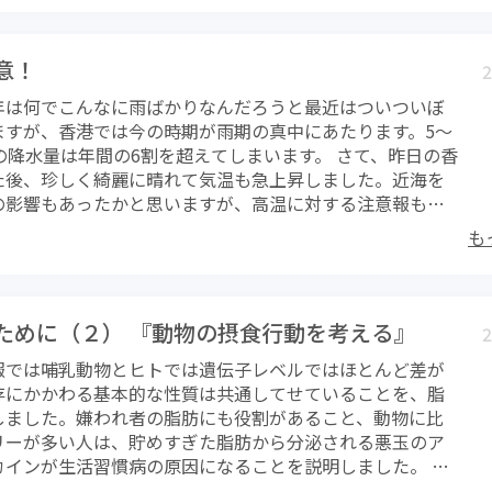
のもの。毎日単純な行動を繰り返しているのが野生動物の
自身は、先週末に歩きながら食べたものは野イチゴ、そし
（タコの木）の実でした。どちらも甘味はかすかなもので
意！
2
は酸っぱさが際立って、甘味はほんのわずか。パンダナスは
年は何でこんなに雨ばかりなんだろうと最近はついついぼ
い外皮には歯が立ちませんが一番中心側だけにちょっとだ
ますが、香港では今の時期が雨期の真中にあたります。5～
る果肉があるのです。どちらもこの季節にしかありませ
の降水量は年間の6割を超えてしまいます。 さて、昨日の香
昔に食べていたようです。香港歴史博物館の石器時代を再
た後、珍しく綺麗に晴れて気温も急上昇しました。近海を
ーにもパンダナスの実が置かれていました。ちなみにパン
の影響もあったかと思いますが、高温に対する注意報も出
の資材としても使われます。暑い中を歩いて、のどが渇き、
 長らく悪天候が続いた後の好天、しかも気温湿度とも高い
りしていると、こんなものでもとても美味しく感じるもの
も
の危険性が極めて高くなります。昨日は週末ではなかった
、なぜこのようなことを書いたかというと、現代の人々は甘
のですが、もし週末だったら、熱中症患者がかなり発生し
、塩味がしっかり付いたものなどを好み過ぎていると思
が高い条件がそろっていました。最近、週末も雨になって
くの病気の原因になっていると思うからです。もちろん食
多かったので、週末に天気が良くなれば、一斉に海山に出
ために歩くことも必要とぜず、さらには食べ過ぎているわ
ために（２） 『動物の摂食行動を考える』
2
なります。まだ6月ということで少々甘い判断もあってか、
康に良いわけがありません。現代人は自然の味覚をほとん
報では哺乳動物とヒトでは遺伝子レベルではほとんど差が
て無防備になってしまうようです。天気予報では今週末か
っているのではないでしょうか。 歩いていて思ったこと…
存にかかわる基本的な性質は共通してせていることを、脂
るようですが、返還記念日を含む3連休は熱中症の危険性が
くなり呼吸が苦しくなってきた時にいつも思うことですが
しました。嫌われ者の脂肪にも役割があること、動物に比
ように思います。もちろんこの時だけではありませんが、
呼吸は二酸化炭素を吐き出していること。つまり体内の炭
リーが多い人は、貯めすぎた脂肪から分泌される悪玉のア
から9月くらいまでは熱中症には十分な注意が必要です。 熱
られた酸素と反応させてエネルギーを得て、その残りかす
カインが生活習慣病の原因になることを説明しました。 今
応 （思いつくままに列記します） １、気温・湿度が
吐きだしていることに他ならないということ。ひと呼吸で
食行動について考えてみましょう。人と同じ哺乳動物を取