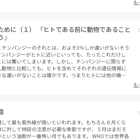
な運動しないこと ２、熱中症と思われる症状が現れた
素量に匹敵するだけの極々小さな数字でしかありません
も
草食、雑食、肉食動物、それぞれにその行動は異なりま
他の人も運動等を中止すること。（室内でも同じで
重減少につながっているといえるのです。そう思うと苦し
はもちろん雑食動物に分類されますが、その食生活は野性
分な水分の補給。 ４、大量の発汗は血液中のミネラ
ます。（本当は頑張るほどの運動は良くないのですけ
えない特殊なものです。 さて、豚や熊、サルなどの雑食動
。塩分の補給が大切です。（痙攣予防） ５、運動負荷を
は基本的に走りません。もちろんお互いに競争もしません。
に餌を得ているのか想像してみてください。常に餌を求め
。小まめに休憩すること。 ６、睡眠不足や前日の大量
ために（１） 『ヒトである前に動物であること
物を得るときと危険回避するときだけ。つまり無駄なエネ
2
います。豚はいつも食べているように見えますが、地面を
こと。 ７、扇子は身体を冷やすのに意外に便利。常に
ないのです。ヒトも同じではないでしょうか。必要最小限
う』
餌を探しているだけで、常に移動しながら餌さがしをして
、発汗が悪く、皮膚表面が乾いているときは全身に水を
摂取にとどめて、できる限り歩くこと。単純ではあります
に一番近いサルは、一部の種類は肉も食べるようなので、食
とチンパンジーのそれとは、およそ3％しか違いがないそう
タオルであおぐこと。 ９、呼びかけにまともに応答で
大切なことです。 健康ブームで何を食べればよいとか、何
トに最も近いと思われますが、やはり日中は餌を探しまわ
チンパンジーがヒトに近いといっても、たったこれだけし
がおかしいなどは重症であるサイン。躊躇せずに救急車
とか、とにかく様々な健康「エセ」情報が氾濫しています
す。 野性の世界では、例えヒトに最も近い種であるサルで
とには驚いてしまいます。しかし、チンパンジーに限らず
請すること。 １０、運動前にも水分補給。途中は小まめ
れらに惑わされてはいけません。私の情報もその一つかも
動きまわってやっと生きながらえることができる餌を確保
乳動物と比較しても、ヒトを含めてそれぞれの遺伝情報に
ける。 のどが渇く前でOK.。のどがとても渇いた状
で、どのように受けとめられても構いませんが、私が書い
そこには我々が耳にする規則正しく、またバランスを考え
きな違いがないことは確かです。つまりヒトには他の哺乳
物。 １１、0.1～0.2％の塩分を含む水が給水には適
ヒトが生きるための基本であると私は信じています。これ
存在しません。とにかく動きまわって餌を確保しているだ
ている基本的な性質をすべて持ち合わせているといっても
帽子等の着用。衣類はゆったりして風通しの良いものにす
に身をおいて約３０年間に得られた確信です。 もちろん現
も
わらず満腹になるような量の餌には、めったにありつけな
のです。 その性質で重要なものは、生存にかかわるもの。
調子が悪いと感じたら日陰に移動。衣類を緩めてできる限
どを今さら否定しても意味がありません。基本になること
う。このことを我々も少し考えなければいけません。 動物
に餌にありつけるわけではなく、時には何日も食べること
。扇子であおぐ。 １４、子供と高齢者には特に注意する
らえて理解したうえで、さてどのような生活スタイルをと
探し回ること自体が運動になっています。人が運動・運動
ともあるでしょう。それでも歩きまわって餌を探さなけれ
、日頃の栄養摂取にも注意。 １６、エアコンばかり使わ
えていただきたのです。「長生きなんかしたくない」と言
食べている量に対してエネルギー消費が少なすぎるからで
。もちろん餓死する危険に常にさらされている訳ですが、
から汗をかくようにすること。 香港在住の日本人にも熱中
意
りますが、それも確かに生き方ではありますしかし、健康
2
は一日中歩き回っているような営業マンには運動不足の心
くても少しでも長く生きながらえることができるようなシ
があります。十分注意してください。繰り返しますが、決
をしっかり意識しておかないと、「太く短く」生きたいと
通して最も紫外線が強いといわれます。もちろん８月くら
もわれますが、とにかく摂取カロリーが多すぎるのが人で
の体内には備わっています。脂肪の蓄積です。 脂肪は特に
いこと、早めの対処が大切です。
もかかわらず、たとえば脳梗塞で倒れて介護が必要となっ
線に対して特段の注意が必要な季節ですが、５月はまだそ
ざる者、食うべからず」 これは当然として、その食べる量
に蓄えられますが、この脂肪にはエネルギー貯蔵としてだ
本人の意思とはまったく反対に「細く長く」生かされてし
いという油断が一番怖い月でもあります。 WHOでは世界各
分。最近では運動量も少ないので、腹６分でも大丈夫だと
それなりの役割があることもわかってきました。生体活性
陥る可能性が高くなります。介護を受けるのも、介護を施