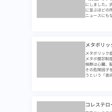
た。オースト
生きていく「
にしました。
ルスを持った蚊
す。 日焼け
えることが可
に並ぶほどの
す。症状はイ
ありますが、
しょう。
ニュースにも
発疹が伴うこ
これからの季
激増している
でるというパ
ん。日焼け止
とも予想され
します。ただ
はできる限り
のがんだとい
に跳ね上がる
を使用し、時
とが患者増の
旅行に際して
は眼の障害で
られます。純
グ熱の媒介を
メタボリッ
め、酷いと失
くなり、前立
ので、夜だけ
になりますが
メタボリック
しているよう
が媒介する熱
メタボ健診制度
早期発見早期
は同じ蚊でも
候群は心臓、
ん。そのサイ
夜にかけての
その危険因子
かった場合は
防には、蚊に
うという「表
きる、おしっ
を少なくする
き」という表
年のせいだか
が推奨されま
す。 厚労省研
腺肥大がおき
急な発熱など
女性90ｃｍ以
せん。しかし
す。香港など
ル、高中性脂
ないだけに症
確定診断に至
循環器系疾患
気が付いたら必
コレステロ
断が遅れて死
かな保健指導
末に前立腺が
たのか）を的