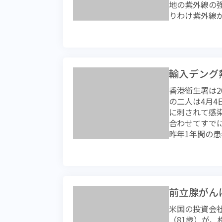
地の紫外線の
いわれるよう
物質のアディ
す側になるこ
りわけ紫外線
と思う人が多
血管の炎症を
からしっかり
ですがその指
けません。 
適度な量の内
能性を指摘さ
強化していま
で、いきなり
分泌されます
す。 ピンピ
や虹では紫色
ありますが、
ディポサイト
すが、誰もが
上に降り注ぐ
でも、何を食
循環器系疾患
く一生懸命に
細胞を損傷し
にすること。
肪が蓄えられ
輸入デング
確実に減少し
れたりするの
なりそうだっ
リーが多すぎ
指導できる医
香港衛生署は
が黒くなるの
すがお腹が空
なって様々な
すが、高齢の
の二人は4月
防衛反応です
値をあげてや
い脂肪で、エ
から毎年感謝
に刺されて感
すがこれは、
るか、そこが
で、野生の世
ことなのでし
合わせてすで
白っぽい人が
常に意識しま
動物での肥満
長生きしてな
昨年1年間の
アでは皮膚が
問題になりま
界。病気の治
われています
はメラニン色
るなどの役割
から、その種
旅行先で感染
とが原因であ
の働きゆえ簡
われている動
多いのではな
ーストラリア
下脂肪が多く
れているより
注意する意識
ています。そ
は分泌されて
良質な餌が与
症で、死亡率は
我々日本人の
前立腺がん
りにくいこと
せてもらえる
を受けること
線には強いと
のように考え
のことを理解
米国の投資会
も推計されて
事情で近年紫
生活について
な場合には反
（81歳）が
にはその何倍